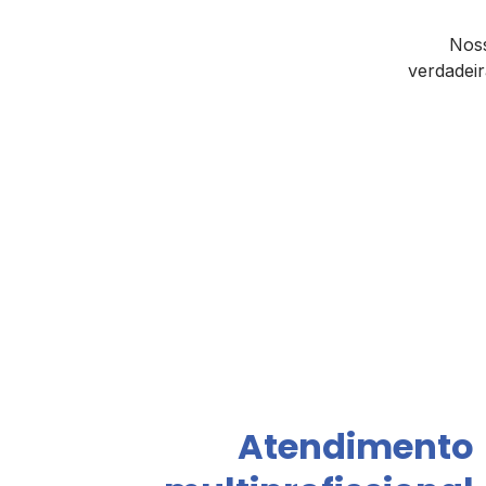
Noss
verdadei
Atendimento