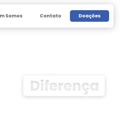
m Somos
Contato
Doações
Ajudar
a a
Socilite a sua vaga conosco